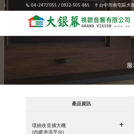
04-24731355
/
0932-505-865
台中市南屯區大墩
服
產品資訊
+
環繞收音擴大機
(內建串流平台)