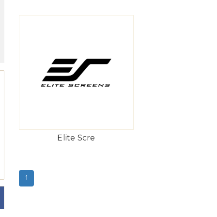
Elite Scre
(current)
1