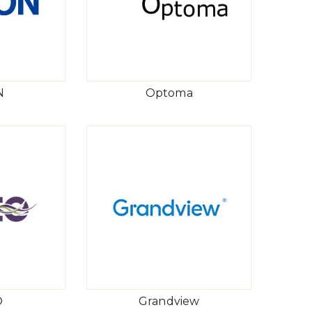
N
Optoma
O
Grandview