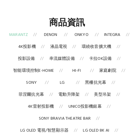
商品資訊
MARANTZ
DENON
ONKYO
INTEGRA
4K投影機
液晶電視
環繞收音擴大機
投影設備
串流媒體設備
卡拉OK設備
智能環境控制E-HOME
HI-FI
家庭劇院
SONY
LG
黑柵抗光幕
菲涅爾抗光幕
電動升降架
美型吊架
4K雷射投影機
UNICO投影機銀幕
SONY BRAVIA THEATRE BAR
LG OLED 電視/智慧顯示器
LG OLED 8K AI