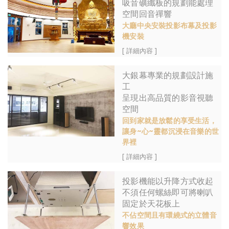
吸音礦纖板的規劃能處理
空間回音禪響
大廳中央安裝投影布幕及投影
機安裝
[ 詳細內容 ]
大銀幕專業的規劃設計施
工
呈現出高品質的影音視聽
空間
回到家就是放鬆的享受生活，
讓身~心~靈都沉浸在音樂的世
界裡
[ 詳細內容 ]
投影機能以升降方式收起
不須任何螺絲即可將喇叭
固定於天花板上
不佔空間且有環繞式的立體音
響效果