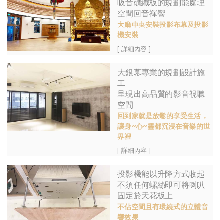
吸音礦纖板的規劃能處理
空間回音禪響
大廳中央安裝投影布幕及投影
機安裝
[ 詳細內容 ]
大銀幕專業的規劃設計施
工
呈現出高品質的影音視聽
空間
回到家就是放鬆的享受生活，
讓身~心~靈都沉浸在音樂的世
界裡
[ 詳細內容 ]
投影機能以升降方式收起
不須任何螺絲即可將喇叭
固定於天花板上
不佔空間且有環繞式的立體音
響效果