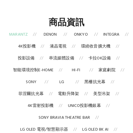
商品資訊
MARANTZ
DENON
ONKYO
INTEGRA
4K投影機
液晶電視
環繞收音擴大機
投影設備
串流媒體設備
卡拉OK設備
智能環境控制E-HOME
HI-FI
家庭劇院
SONY
LG
黑柵抗光幕
菲涅爾抗光幕
電動升降架
美型吊架
4K雷射投影機
UNICO投影機銀幕
SONY BRAVIA THEATRE BAR
LG OLED 電視/智慧顯示器
LG OLED 8K AI