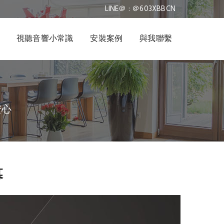
LINE＠ : ＠603XBBCN
視聽音響小常識
安裝案例
與我聯繫
安心
幕