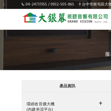
04-24731355
/
0932-505-865
台中市南屯區大墩
服
產品資訊
+
環繞收音擴大機
(內建串流平台)